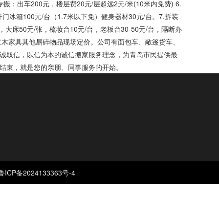
：出车200元，楼层费20元/层超远2元/米(10米内免费) 6.
冰箱100元/台（1.7米以下免）健身器材30元/台。7.拆装
门，大床50元/张，梳妆台10元/台，老板台30-50元/台，隔断办
、红木家具其他易碎物品现场定价。公司有面包车、敞篷货车、
诚取信，以信为本的诚信搬家服务理念，为青岛市民提供最
结束，就是您的亲朋、同事服务的开始。
鲁ICP备2024133363号-4