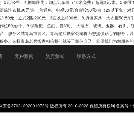
5元/公里。4.搬卸距离：卸点到车位（10米免费）超远2元/米。5.钢琴专搬
筒洗衣机30元/台（普通免）电视30元/台背投50元/台（29以下免）对开门
匹/150元，立式2匹/200元，3匹以上/300元。8.拆装家具：大衣柜50元/
作位50元/个。9.保险柜、鱼缸、复印机、大理石、玻璃、玉器、石头
台，服务区域青岛市各区。青岛老兵搬家公司将为您提供贴心的服务，以
服务。选择青岛老兵搬家相信我们就等于相信自己，希望我们为您服务的
费
客户案例
资质荣誉
联系方式
备37021202001073号 版权所有 2010-2028 保留所有权利 备案号：