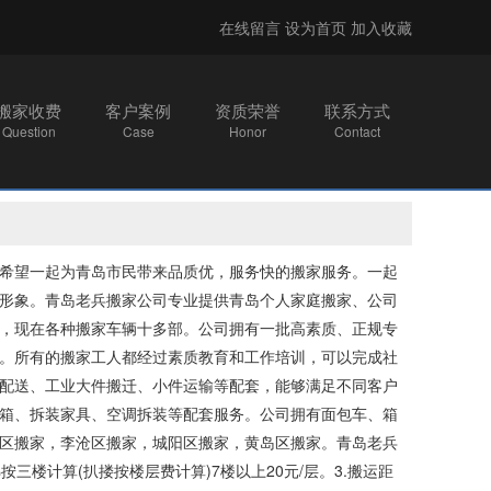
在线留言
设为首页
加入收藏
搬家收费
客户案例
资质荣誉
联系方式
Question
Case
Honor
Contact
希望一起为青岛市民带来品质优，服务快的搬家服务。一起
形象。青岛老兵搬家公司专业提供青岛个人家庭搬家、公司
，现在各种搬家车辆十多部。公司拥有一批高素质、正规专
。所有的搬家工人都经过素质教育和工作培训，可以完成社
配送、工业大件搬迁、小件运输等配套，能够满足不同客户
箱、拆装家具、空调拆装等配套服务。公司拥有面包车、箱
区搬家，李沧区搬家，城阳区搬家，黄岛区搬家。青岛老兵
电梯按三楼计算(扒搂按楼层费计算)7楼以上20元/层。3.搬运距