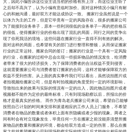
大，因此小编告诉这位业主说当初的价格有所上浮，而这位业主听了
之后却不高兴了，认为小编有意临时加价。面对这种情况小编只有耐
心的和她沟通，最好双方才能达成协议一致。
搬家行业虽然说是一个
以体力为主的工作，但是它毕竟有一定的风险存在，很多的搬家公司
为了能接到业务单子，原本一些利润很低的业务单子一再的把价格压
的很低，使得搬家行业的价格出现了混乱的局面，同行之间的竞争出
现了你死我活的境地，这些问题在搬家行业一直得不到有效的解决。
面对这样的局面，也希望有关的部门进行整理和整顿，从而保证搬家
行业的正常运转。
搬家合同的签订；搬家的行业是一个具有一定风险
的行业，在搬家的过程中总会出现一些损坏物品的情况发生，给消费
者带来了很大的经济损失，为了保障消费者的合法权益不受到侵害，
这就需要搬家公司与消费者签订搬家的合同，这样才能够保障双方的
权益不受到伤害。
从上面的真实事件我们可以看出，虽然说拍图片或
者拍视频给搬家公司，但是有时拍视频的角度受到一定的环境影响，
导致拍出来的效果与实际的情况有一定的出入，因此物品拍图片或者
视频都不能作为定价的最终标准，只有到现场勘察以后，所报出的价
青岛老兵搬家公司
格才是最真实的价格。
而作为
来说，希望自己能够
按照自己计划的时间来安排和派遣相应的工作人员上门服务，不希望
消费者在物品的数量或者体积上面有所隐瞒或者少报的现象。两者之
间有时会有对立现象发生，毕竟任何一方在搬家之前没能弄清楚所搬
家物品的数量和搬家的环境，都会给双方造成一定的伤害，那么在搬
家之前就希望搬家公司到现场勘察实际的情况以后才能做出相应的措