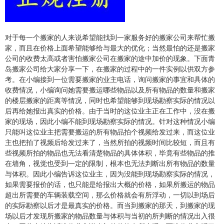
对于每一个搬家的人来说希望能找到一家服务好的搬家公司来帮忙搬
家，而且在价格上面希望能够给与最大的优化；当然最怕的还是搬家
青
公司的收费太高或者害怕搬家公司在搬家的途中加价的现象。下面
岛搬家公司
给大家分享一下，在搬家的过程中的一件实例以供双方参
考。
在小编接到一位需要搬家的业主电话，询问搬家的事宜和具体的
收费情况，小编询问她需要搬运哪些物品以及所有物品的数量和搬家
的楼层搬家的距离等情况，同时也希望能够到现场勘察实际的情况以
后再给她报出真实的价格。由于当时的这位业主正在工作中，没在搬
家的现场，因此小编不能到现场勘察实际的情况。针对这种情况小编
只能叫这位业主把需要搬运的所有物品拍个视频给发过来，而这位业
主也把拍了视频后给发过来了，当然所拍的视频时间比较短，而且有
些视频所拍的物品也无法看清楚物品的具体体积，毕竟有些物品的推
在墙角，视觉也受到一定的限制，根本也无法判断出所有物品的数量
与体积。因此小编告诉这位业主，因为没能到现场勘察实际的情况，
如果需要报价的话，也只能是给报出大概的价格，如果所搬运的物品
超出所需要的车辆装载空间，那么价格就会有所浮动，一切以到场后
的实际勘察以后才是最真实的价格。而当到搬家的那天，到搬家的现
场以后才发现所搬家的物品数量与体积与当初的所判断的情况出入很