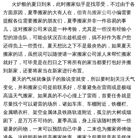
火炉般的夏日到来，此时搬家似乎是找罪受，不过由于各
方面原因，夏季搬家的大有人在，但
青岛搬家公司
小编需要
提醒各位需要搬家的朋友们，夏季搬家并非一件容易的事
儿，这对搬家公司来说是一种考验，尤其是一些没有经验小
型的游击队，可能会状况百出趁机提价，搞不好作为客户您
还得负上一些责任。夏天想比之下不是最炎热的，如果夏天
搬家的话，虽然说可以随便请一家搬家公司派人来帮忙搬家
就好了，可毕竟是在烈日之下将所有的家当都要打包好并搬
到新家，还要将家当在新家进行布置。
夏天的气候就像孩子的脸说变就变，所以要时刻关注天气
变化，并和搬家公司提前联系好，尽量避免在雷雨或是极端
高温天气搬家。如果真的不小心撞上了雷雨，首要任务就是
尽量找个可以避雷的场所，诸如车库、车棚附近，铁栅栏、
金属晒衣杆、架空金属体及铁路轨道附近，孤立的大树或烟
囱下，是万万不可待的。夏季高温，身上应该随时携带一些
避暑的药物，一来可以预防自己中暑，二来也为搬家师傅做
准备，这样能有效提高搬家效率。搬家之前要留意有关媒体