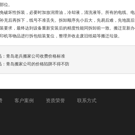
部位。
免破坏性拆装，必要时加放润滑油，冷却液，清洗液等。所有的电线、电
补充后再拆下，线号不准丢失。拆卸顺序先小后大，先易后难，先地面后
装要求，最终达到设备重新安装后的精度性能同拆卸前一致。搬迁至新办
印机等物品进行拆包组装复位，整理并收走废旧纸箱等搬迁垃圾。
品：
青岛老兵搬家公司收费价格标准
品：
青岛搬家公司的价格陷阱不得不防
费
客户案例
资质荣誉
联系方式